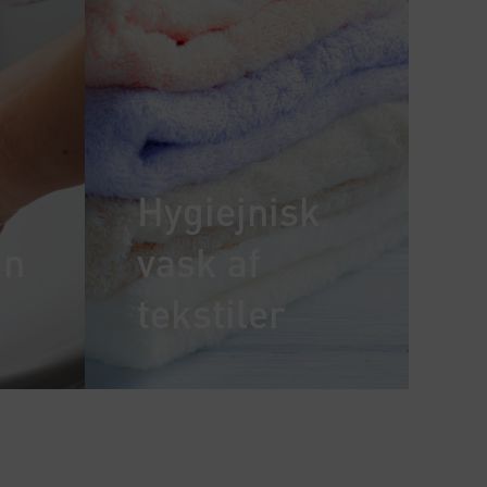
Hygiejnisk
jn
vask af
tekstiler