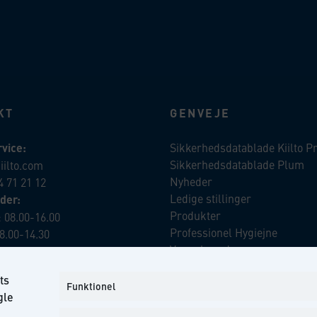
KT
GENVEJE
vice:
Sikkerhedsdatablade Kiilto P
Sikkerhedsdatablade Plum
iilto.com
Nyheder
4 71 21 12
Ledige stillinger
der:
Produkter
 08.00-16.00
Professionel Hygiejne
8.00-14.30
Vores brands
Virksomhedsansvar
ts
Our Promise to the Environm
iilto.com
Funktionel
gle