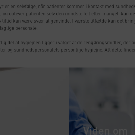
yr er en selvfølge, når patienter kommer i kontakt med sundhed
, og oplever patienten selv den mindste fejl eller mangel, kan d
 tillid kan være svær at genvinde. I værste tilfælde kan det bri
aglige personale.
lig del af hygiejnen ligger i valget af de rengøringsmidler, der
er og sundhedspersonalets personlige hygiejne. Alt dette finder
Viden om