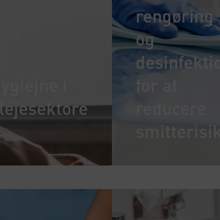
rengøring
og
desinfekti
ygiejne i
for at
lejesektore
reducere
smitterisi