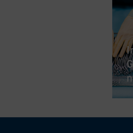
I
G
n