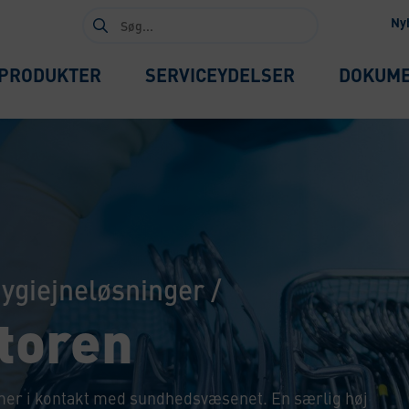
Søg
Ny
efter:
PRODUKTER
SERVICEYDELSER
DOKUM
hygiejneløsninger
/
toren
mmer i kontakt med sundhedsvæsenet. En særlig høj