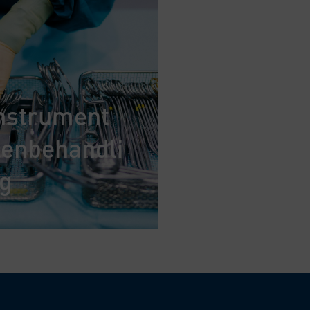
nstrument
enbehandli
g