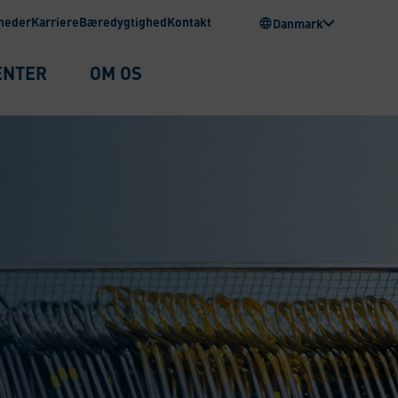
heder
Karriere
Bæredygtighed
Kontakt
Danmark
ENTER
OM OS