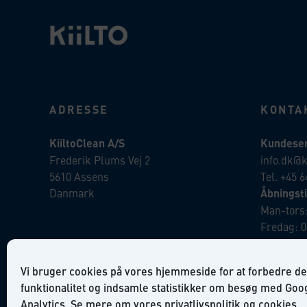
ADRESSE
KONTA
KiiltoClean A/S
Kundeser
Frederik Plums Vej 2
info.dk@k
5610 Assens
Tel. +45 6
Danmark
Åbningsti
Man-tors:
Fredag: 0
Ordre:
Vi bruger cookies på vores hjemmeside for at forbedre de
salg.dk@k
funktionalitet og indsamle statistikker om besøg med Goo
Analytics. Se mere om vores
privatlivspolitik
og
cookies
.