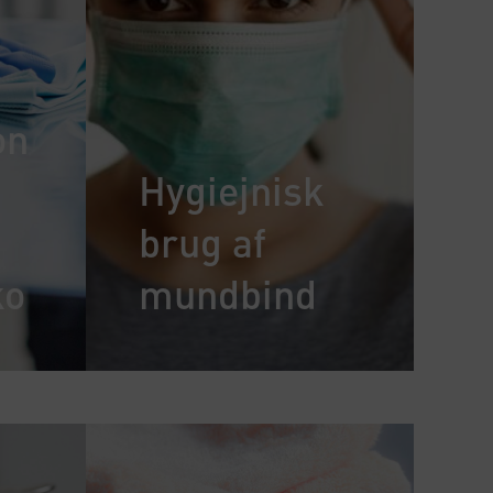
on
Hygiejnisk
brug af
ko
mundbind