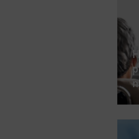
H
p
n