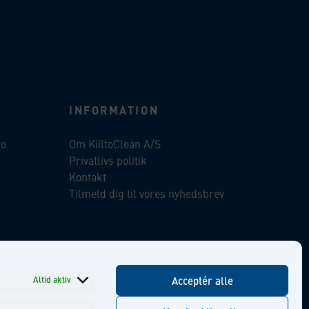
INFORMATION
ro
Om KiiltoClean A/S
Privatlivs politik
Kontakt
Tilmeld dig til vores nyhedsbrev
ent
Facebook
Instagram
Linkedin
Youtube
Altid aktiv
Acceptér alle