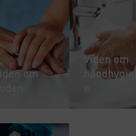
Viden om
iden om
håndhygie
uden
e