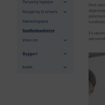
Personlig hygiejne
Rent udst
Sulje
afgørende
Rengøring til erhverv
alavalikko
patientens
Sulje
Køkkenhygiejne
sundhedsf
alavalikko
Sundhedssektoren
En væsent
værnemidl
Viden om
Sulje
alavalikko
Byggeri
Sulje
alavalikko
Andet
Sulje
alavalikko