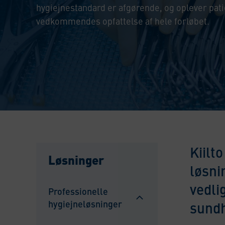
hygiejnestandard er afgørende, og oplever pati
vedkommendes opfattelse af hele forløbet.
Kiilt
Løsninger
løsni
vedli
Professionelle
hygiejneløsninger
sund
Sulje
alavalikko