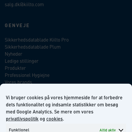
salg.dk@kiilto.com
GENVEJE
Sikkerhedsdatablade Kiilto Pro
Sikkerhedsdatablade Plum
Nyheder
Ledige stillinger
Produkter
Professionel Hygiejne
Vores brands
Virksomhedsansvar
Our Promise to the Environment
Vi bruger cookies på vores hjemmeside for at forbedre
dets funktionalitet og indsamle statistikker om besøg
med Google Analytics. Se mere om vores
INFORMATION
privatlivspolitik
og
cookies
.
Funktionel
Altid aktiv
Om KiiltoClean A/S