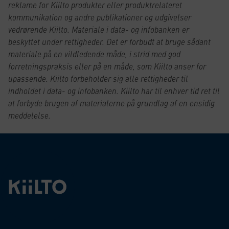
reklame for Kiilto produkter eller produktrelateret
kommunikation og andre publikationer og udgivelser
vedrørende Kiilto. Materiale i data- og infobanken er
beskyttet under rettigheder. Det er forbudt at bruge sådant
materiale på en vildledende måde, i strid med god
forretningspraksis eller på en måde, som Kiilto anser for
upassende. Kiilto forbeholder sig alle rettigheder til
indholdet i data- og infobanken. Kiilto har til enhver tid ret til
at forbyde brugen af materialerne på grundlag af en ensidig
meddelelse.