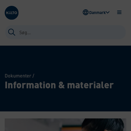
Kiilto Denmark
Danmark
ÅBEN
MENU
Søg
efter:
Dokumenter
/
Information & materialer