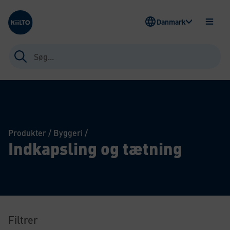
Kiilto Denmark
Danmark
ÅBEN
MENU
Søg
efter:
Produkter
/
Byggeri
/
Indkapsling og tætning
Filtrer