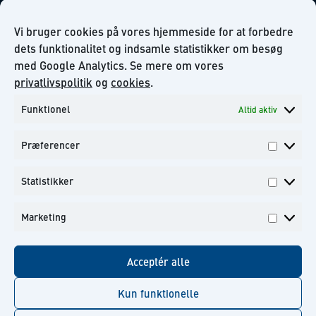
Virksomhedsansvar
Our Promise to the Environment
Vi bruger cookies på vores hjemmeside for at forbedre
dets funktionalitet og indsamle statistikker om besøg
med Google Analytics. Se mere om vores
INFORMATION
privatlivspolitik
og
cookies
.
Funktionel
Altid aktiv
Om KiiltoClean A/S
Privatlivs politik
Præferencer
Kontakt
Præfer
Tilmeld dig til vores nyhedsbrev
Statistikker
Statisti
Marketing
Marketi
Facebook
Instagram
Linkedin
Youtube
Acceptér alle
Kun funktionelle