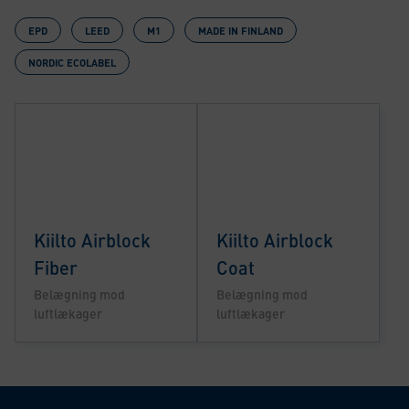
EPD
LEED
M1
MADE IN FINLAND
NORDIC ECOLABEL
Kiilto Airblock
Kiilto Airblock
Fiber
Coat
Belægning mod
Belægning mod
luftlækager
luftlækager