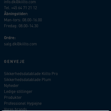
info.dk@kiilto.com
Tel. +45 64 71 21 12
Åbningstider:
Man-tors: 08.00-16.00
Fredag: 08.00-14.30
Ordre:
salg.dk@kiilto.com
GENVEJE
Sikkerhedsdatablade Kiilto Pro
Sikkerhedsdatablade Plum
Nyheder
Ledige stillinger
Produkter
Professionel Hygiejne
Vores brands