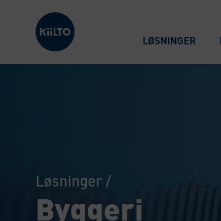
Kiilto Denmark
LØSNINGER
Løsninger
/
Byggeri