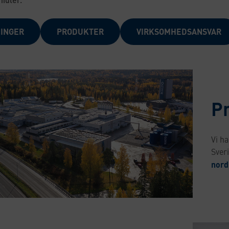
INGER
PRODUKTER
VIRKSOMHEDSANSVAR
P
Vi ha
Sver
nord