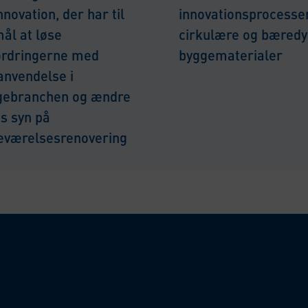
nnovation, der har til
innovationsprocesse
ål at løse
cirkulære og bæredy
ordringerne med
byggematerialer
anvendelse i
gebranchen og ændre
s syn på
eværelsesrenovering