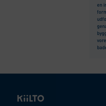
en i
form
udf
gen
byg
vore
bad