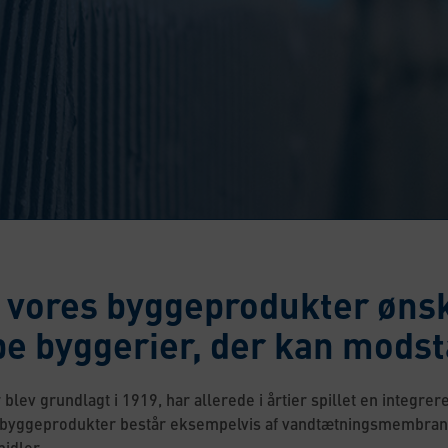
vores byggeprodukter ønsker
e byggerier, der kan modstå
r blev grundlagt i 1919, har allerede i årtier spillet en integre
 byggeprodukter består eksempelvis af vandtætningsmembraner, 
idler.