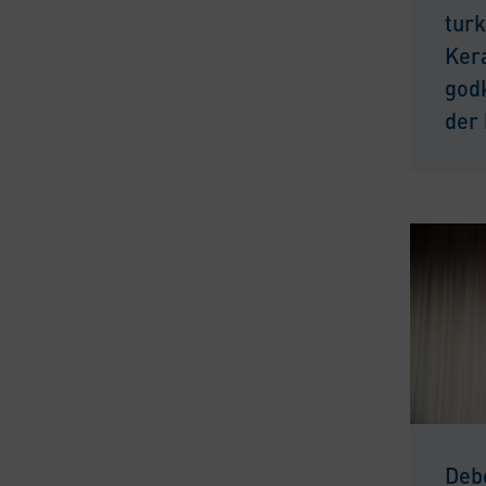
turk
Ker
god
der 
Deb