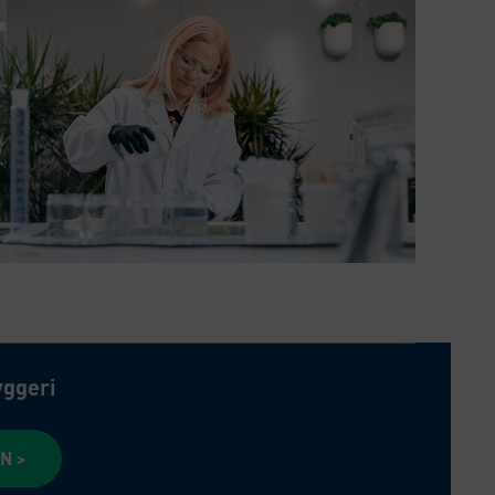
yggeri
N >