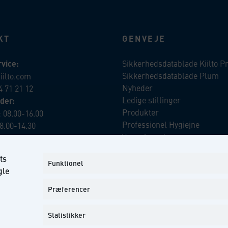
KT
GENVEJE
vice:
Sikkerhedsdatablade Kiilto P
Sikkerhedsdatablade Plum
iilto.com
Nyheder
4 71 21 12
Ledige stillinger
der:
Produkter
 08.00-16.00
Professionel Hygiejne
8.00-14.30
Vores brands
Virksomhedsansvar
ts
Our Promise to the Environm
iilto.com
Funktionel
gle
Præferencer
Statistikker