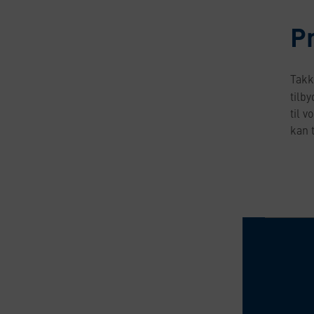
P
Takk
tilb
til 
kan 