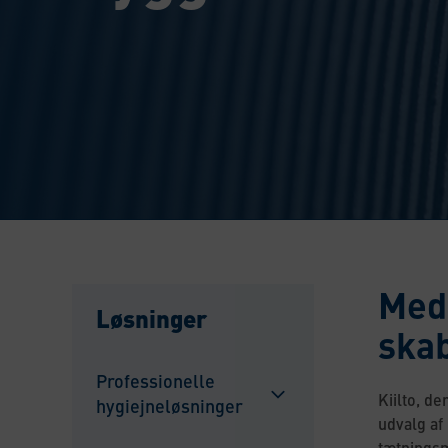
Med 
Løsninger
skab
Professionelle
Kiilto, de
hygiejneløsninger
Sulje
udvalg af
alavalikko
tætningsm