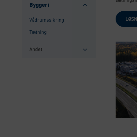
Byggeri
Sulje
alavalikko
LØSN
Vådrumssikring
Tætning
Andet
Sulje
alavalikko