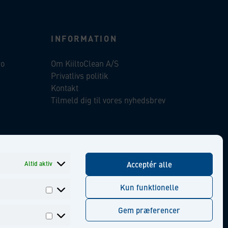
INFORMATION
ro
Om KiiltoClean A/S
Privatlivs politik
Kontakt
Tilmeld dig til vores nyhedsbrev
ent
Facebook
Instagram
Linkedin
Youtube
Altid aktiv
Acceptér alle
Kun funktionelle
Præferencer
Gem præferencer
Statistikker