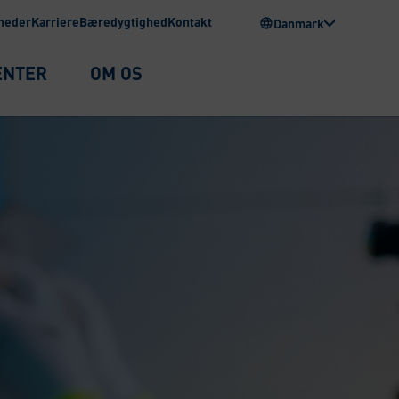
heder
Karriere
Bæredygtighed
Kontakt
Danmark
ENTER
OM OS