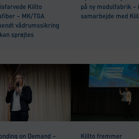
isfarvede Kiilto
på ny modulfabrik – 
afiber – MK/TGA
samarbejde med Kiil
kendt vådrumssikring
kan sprøjtes
onding on Demand –
Kiilto fremmer