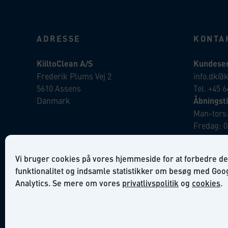
ADRESSE
KONTA
KiiltoClean A/S
Kundeser
Frederik Plums Vej 2
info.dk@k
5610 Assens
Tel. +45 6
Danmark
Åbningsti
Man-tors:
Fredag: 0
Ordre:
Vi bruger cookies på vores hjemmeside for at forbedre de
salg.dk@k
funktionalitet og indsamle statistikker om besøg med Goo
Analytics. Se mere om vores
privatlivspolitik
og
cookies
.