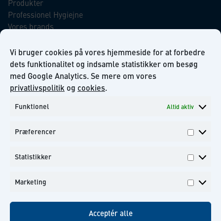
Produkter
Professionel Hygiejne
Vores brands
Virksomhedsansvar
Our Promise to the Environment
Vi bruger cookies på vores hjemmeside for at forbedre
dets funktionalitet og indsamle statistikker om besøg
med Google Analytics. Se mere om vores
INFORMATION
privatlivspolitik
og
cookies
.
Funktionel
Altid aktiv
Om KiiltoClean A/S
Privatlivs politik
Præferencer
Kontakt
Præfer
Tilmeld dig til vores nyhedsbrev
Statistikker
Statisti
Marketing
Marketi
Facebook
Instagram
Linkedin
Youtube
Acceptér alle