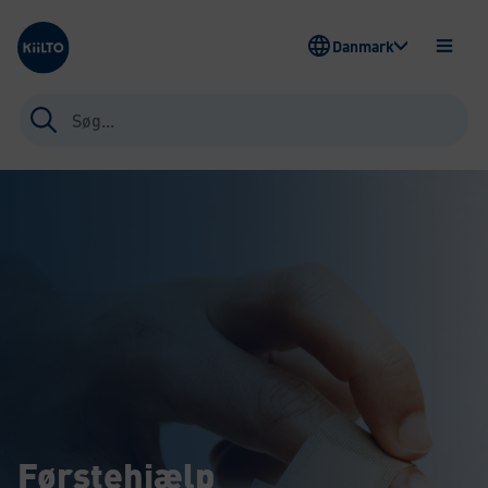
Kiilto Denmark
Danmark
ÅBEN
MENU
Søg
efter:
Førstehjælp