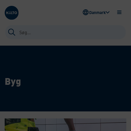
Kiilto Denmark
Danmark
ÅBEN
MENU
Søg
efter:
Byg