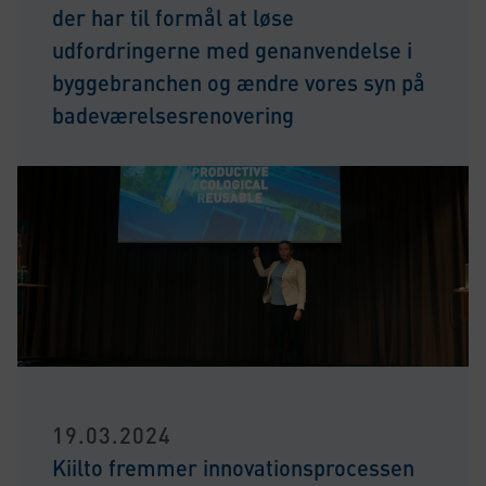
der har til formål at løse
udfordringerne med genanvendelse i
byggebranchen og ændre vores syn på
badeværelsesrenovering
19.03.2024
Kiilto fremmer innovationsprocessen