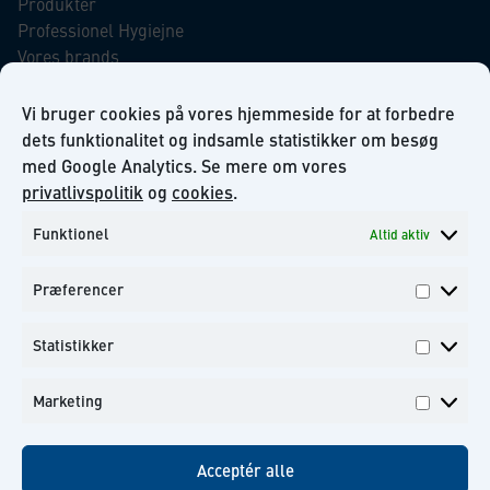
Produkter
Professionel Hygiejne
Vores brands
Virksomhedsansvar
Our Promise to the Environment
Vi bruger cookies på vores hjemmeside for at forbedre
dets funktionalitet og indsamle statistikker om besøg
med Google Analytics. Se mere om vores
INFORMATION
privatlivspolitik
og
cookies
.
Funktionel
Altid aktiv
Om KiiltoClean A/S
Privatlivs politik
Præferencer
Kontakt
Præfer
Tilmeld dig til vores nyhedsbrev
Statistikker
Statisti
Marketing
Marketi
Facebook
Instagram
Linkedin
Youtube
Acceptér alle