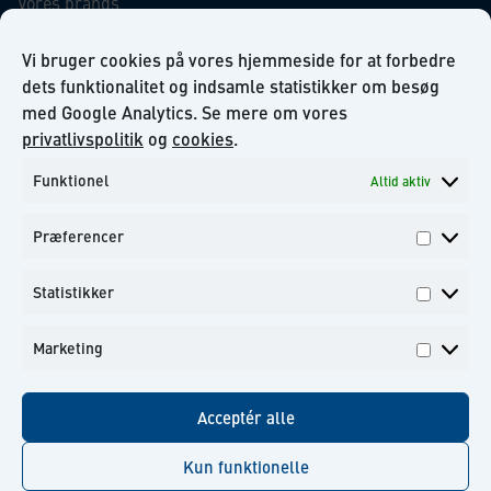
Vores brands
Virksomhedsansvar
Our Promise to the Environment
Vi bruger cookies på vores hjemmeside for at forbedre
dets funktionalitet og indsamle statistikker om besøg
med Google Analytics. Se mere om vores
INFORMATION
privatlivspolitik
og
cookies
.
Funktionel
Altid aktiv
Om KiiltoClean A/S
Privatlivs politik
Præferencer
Kontakt
Præfer
Tilmeld dig til vores nyhedsbrev
Statistikker
Statisti
Marketing
Marketi
Facebook
Instagram
Linkedin
Youtube
Acceptér alle
Kun funktionelle