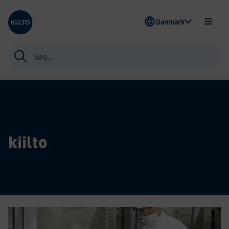
Kiilto Denmark
Danmark
ÅBEN
MENU
Søg
efter:
kiilto