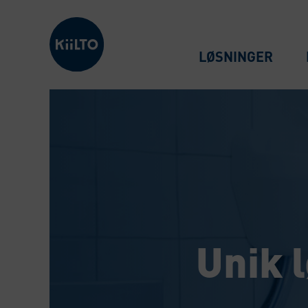
Kiilto Denmark
LØSNINGER
Unik l