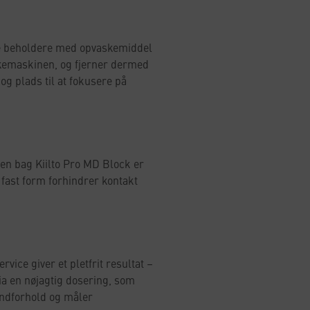
ore beholdere med opvaskemiddel
emaskinen, og fjerner dermed
g plads til at fokusere på
en bag Kiilto Pro MD Block er
 fast form forhindrer kontakt
vice giver et pletfrit resultat –
ia en nøjagtig dosering, som
andforhold og måler