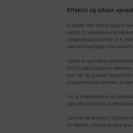
Effektiv og sikker opva
Vi sætter alle stor pris på et 
vigtigt. Et velorganiseret køkk
rengøringsassistenter m.fl. Men
udfordringer både med sikkerhed
Typisk bruger disse opvaskemas
hurtigt gøre pladsen i køkkenet
over rør og slanger fastgjort ti
ergonomiske problemer, da opv
For at imødekomme og mindske di
specielt udviklet til professio
Læs her de primære 3 fordele v
dit køkken, uden at du skal give