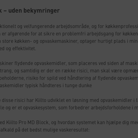
sk – uden bekymringer
funktionelt og velfungerende arbejdsområde, og for køkkenprofess
en er afgørende for at sikre en problemfri arbejdsgang for køkken
 store køkken- og opvaskemaskiner, optager hurtigt plads i mind
 og effektivitet.
kiner flydende opvaskemidler, som placeres ved siden af maski
 trang, og samtidig er der en række risici, man skal være opmær
l beholderne, risiko for spild ved håndtering af flydende opvaskem
askemidler typisk håndteres i tunge dunke
sse risici har Kiilto udviklet en løsning med opvaskemidler i f
nelle og er et opvaskesystem, som forbedrer arbejdsforholdene i 
ed Kiilto Pro MD Block, og hvordan systemet kan hjælpe dig me
 afkald på det bedst mulige vaskeresultat: