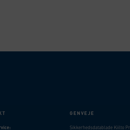
 WhatsApp
KT
GENVEJE
vice:
Sikkerhedsdatablade Kiilto P