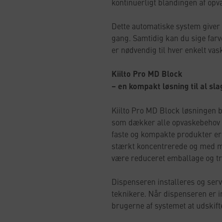
kontinuerligt blandingen af op
Dette automatiske system giver 
gang. Samtidig kan du sige far
er nødvendig til hver enkelt vas
Kiilto Pro MD Block
– en kompakt løsning til al sl
Kiilto Pro MD Block løsningen be
som dækker alle opvaskebehov i
faste og kompakte produkter e
stærkt koncentrerede og med m
være reduceret emballage og tr
Dispenseren installeres og serv
teknikere. Når dispenseren er in
brugerne af systemet at udski