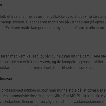
en
gfolk glæde af et mere rummeligt køkken ved at udskifte de st
ghængt system. Dispenseren monteres på væggen tæt på opvask
et. På denne måde kan personalet nyde godt af større albuerum o
farer med kemikaliespild, når du helt kan undgå dem? Hele ide
 Der er tale om et lukket system, og de kompakte opvaskemidler i
ikkerheden, da der ingen kontakt er til selve produktet.​
 besvær
 professionelt køkken er, bør man kunne stole på, at opvask af ser
d den automatiske dosering med Kiilto Pro MD Block kan sikre v
 I vasketanken. Sensoren overvåger i realtid opvaskemaskinens v