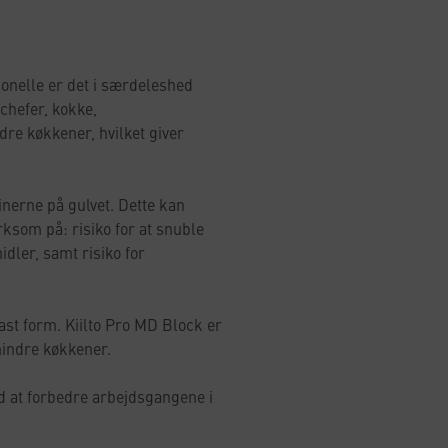
ionelle er det i særdeleshed
chefer, kokke,
re køkkener, hvilket giver
nerne på gulvet. Dette kan
ksom på: risiko for at snuble
idler, samt risiko for
ast form. Kiilto Pro MD Block er
mindre køkkener.
d at forbedre arbejdsgangene i