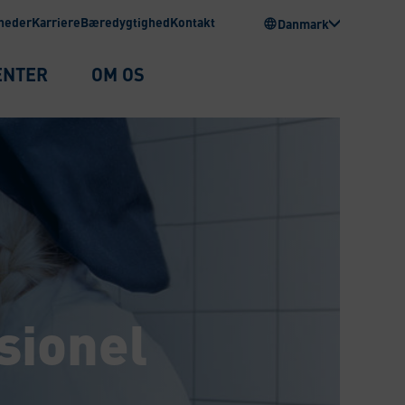
heder
Karriere
Bæredygtighed
Kontakt
Danmark
ENTER
OM OS
ssionel