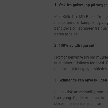
1. Væk fra gulvet, op på vægg
Med Kiilto Pro MD Block får fa
med et mindre, kompakt og væ
beholdere og ledninger fra gulv
deres arbejde.
2. 100% spildfri garanti
Hvorfor bekymre sig om mulige 
at eliminere risikoen for spild.
med produktet og øger således s
3. Skinnende ren opvask uden
I et hektisk arbejdsmiljø, som et
hver gang. Og det er netop, hva
styres af en sensor installeret