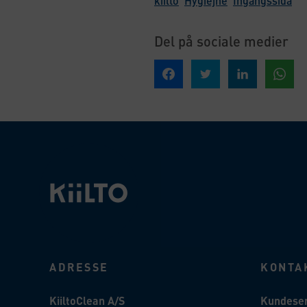
kiilto
Hygiejne
Ingångssida
Del på sociale medier
Del på Facebook
Del på Twitter
Del på Linked In
Del på
ADRESSE
KONTA
KiiltoClean A/S
Kundeser