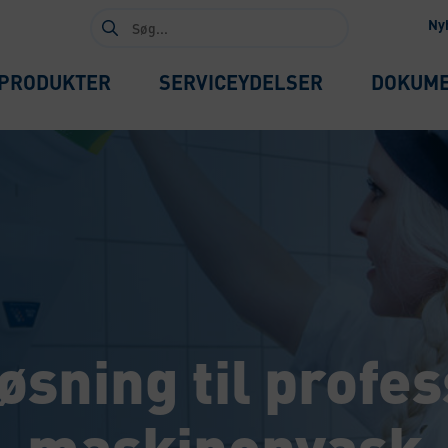
Søg
Ny
efter:
PRODUKTER
SERVICEYDELSER
DOKUM
øsning til profe
maskinopvask