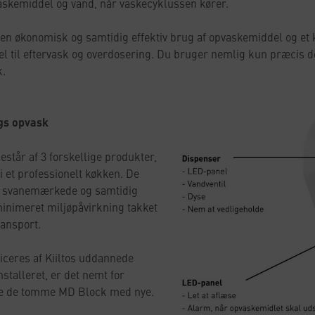
vaskemiddel og vand, når vaskecyklussen kører.
en økonomisk og samtidig effektiv brug af opvaskemiddel og et 
vel til eftervask og overdosering. Du bruger nemlig kun præci
k.
ags opvask
står af 3 forskellige produkter,
 et professionelt køkken. De
r svanemærkede og samtidig
inimeret miljøpåvirkning takket
ansport.
iceres af Kiiltos uddannede
stalleret, er det nemt for
fte de tomme MD Block med nye.