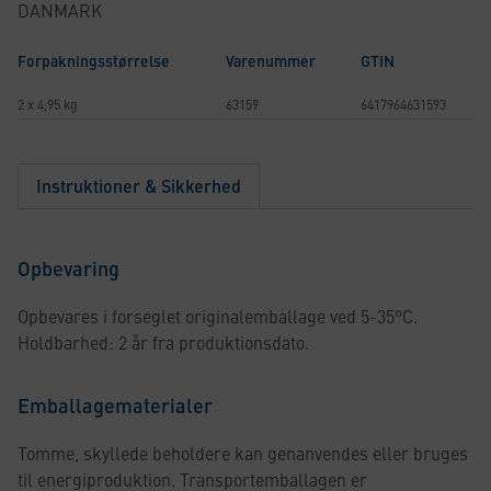
DANMARK
Forpakningsstørrelse
Varenummer
GTIN
2 x 4,95 kg
63159
6417964631593
Instruktioner & Sikkerhed
Opbevaring
Opbevares i forseglet originalemballage ved 5-35°C.
Holdbarhed: 2 år fra produktionsdato.
Emballagematerialer
Tomme, skyllede beholdere kan genanvendes eller bruges
til energiproduktion. Transportemballagen er