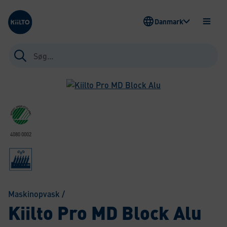
Kiilto Denmark
Danmark
ÅBEN
MENU
Søg
efter:
4080 0002
Maskinopvask
/
Kiilto Pro MD Block Alu