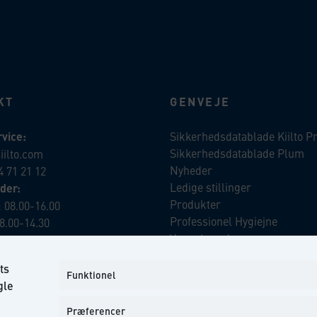
KT
GENVEJE
vice:
Sikkerhedsdatablade Kiilto P
Sikkerhedsdatablade Plum
iilto.com
Nyheder
4 71 21 12
Ledige stillinger
der:
Produkter
 08.00-16.00
Professionel Hygiejne
8.00-14.30
Vores brands
Virksomhedsansvar
ts
Our Promise to the Environm
iilto.com
Funktionel
gle
Præferencer