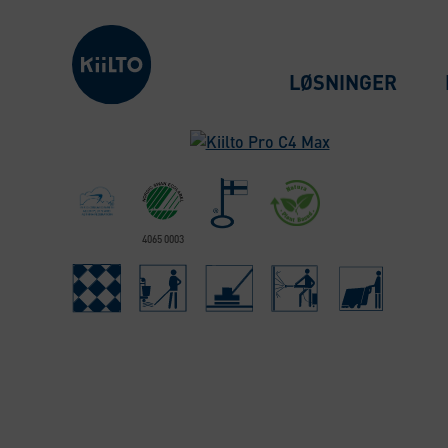
Kiilto Denmark
LØSNINGER
4065 0003