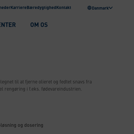
heder
Karriere
Bæredygtighed
Kontakt
Danmark
ENTER
OM OS
gnet til at fjerne olieret og fedtet snavs fra
iel rengøring i f.eks. fødevareindustrien.
pløsning og dosering