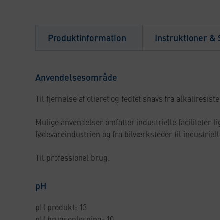
Produktinformation
Instruktioner &
Anvendelsesområde
Til fjernelse af olieret og fedtet snavs fra alkaliresist
Mulige anvendelser omfatter industrielle faciliteter li
fødevareindustrien og fra bilværksteder til industrie
Til professionel brug.
pH
pH produkt: 13
pH brugsopløsning: 10