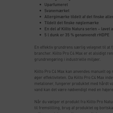
Uparfumeret
Svanemærket
Allergimærke tildelt af det finske all
Tildelt det finske nøglemærke
En del af Kiilto Natura serien – lavet 
5 l dunk er 35 % genanvendt rHDPE
En effektiv grundrens særlig velegnet til at f
brancher. Kiilto Pro C4 Max er et alsidigt r
grundrengøring i industrielle miljøer.
Kiilto Pro C4 Max kan anvendes manuelt og
øger effektiviteten. Da Kiilto Pro C4 Max i
metalioner, fungerer produktet med hårdt vand
vand kan det være nødvendigt med en højere
Når du vælger et produkt fra Kiilto Pro Nat
til fremstilling, brug af produktet og bortsk