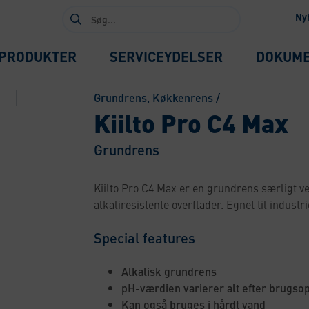
Søg
Ny
efter:
PRODUKTER
SERVICEYDELSER
DOKUM
Grundrens
,
Køkkenrens
/
Kiilto Pro C4 Max
Grundrens
Kiilto Pro C4 Max er en grundrens særligt vele
alkaliresistente overflader. Egnet til industr
Special features
Alkalisk grundrens
pH-værdien varierer alt efter brugso
Kan også bruges i hårdt vand