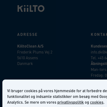
ADRESSE
KONTA
KiiltoClean A/S
Kundeser
Frederik Plums Vej 2
info.dk@k
5610 Assens
Tel. +45 6
Danmark
Åbningsti
Man-tors:
Fredag: 0
Ordre:
Vi bruger cookies på vores hjemmeside for at forbedre de
salg.dk@k
funktionalitet og indsamle statistikker om besøg med Goo
Analytics. Se mere om vores
privatlivspolitik
og
cookies
.