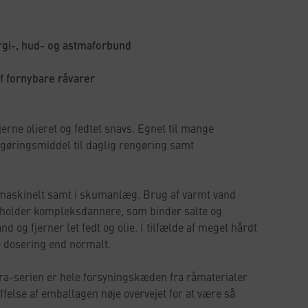
ergi-, hud- og astmaforbund
af fornybare råvarer
jerne olieret og fedtet snavs. Egnet til mange
engøringsmiddel til daglig rengøring samt
 maskinelt samt i skumanlæg. Brug af varmt vand
ndeholder kompleksdannere, som binder salte og
 og fjerner let fedt og olie. I tilfælde af meget hårdt
 dosering end normalt.
ura-serien er hele forsyningskæden fra råmaterialer
affelse af emballagen nøje overvejet for at være så