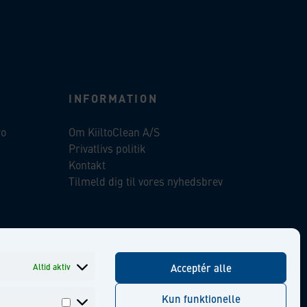
INFORMATION
ro
Om KiiltoClean A/S
Privatlivs politik
Kontakt
Tilmeld dig til vores nyhedsbrev
ent
Facebook
Instagram
Linkedin
Youtube
Altid aktiv
Acceptér alle
Kun funktionelle