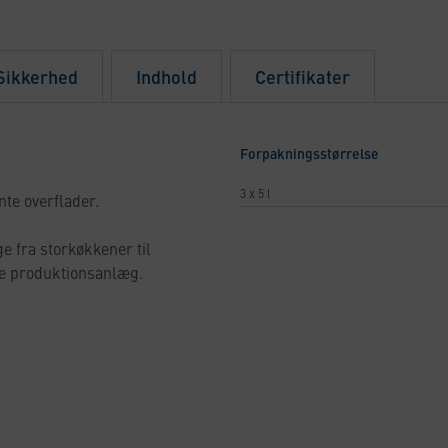
 Sikkerhed
Indhold
Certifikater
Forpakningsstørrelse
3 x 5 l
ente overflader.
ge fra storkøkkener til
lle produktionsanlæg.