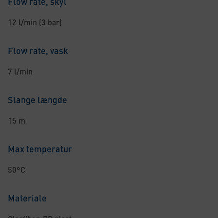
Flow rate, skyl
12 l/min (3 bar)
Flow rate, vask
7 l/min
Slange længde
15 m
Max temperatur
50°C
Materiale