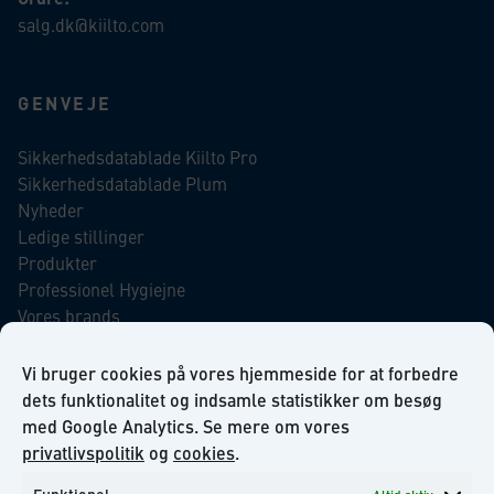
salg.dk@kiilto.com
GENVEJE
Sikkerhedsdatablade Kiilto Pro
Sikkerhedsdatablade Plum
Nyheder
Ledige stillinger
Produkter
Professionel Hygiejne
Vores brands
Virksomhedsansvar
Our Promise to the Environment
Vi bruger cookies på vores hjemmeside for at forbedre
dets funktionalitet og indsamle statistikker om besøg
med Google Analytics. Se mere om vores
INFORMATION
privatlivspolitik
og
cookies
.