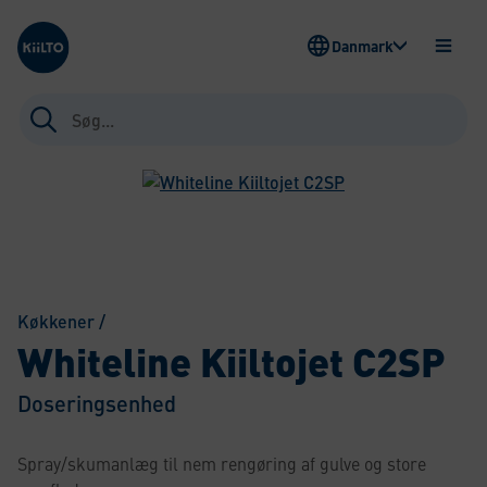
Kiilto Denmark
Danmark
ÅBEN
MENU
Søg
efter:
Køkkener
/
Whiteline Kiiltojet C2SP
Doseringsenhed
Spray/skumanlæg til nem rengøring af gulve og store