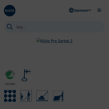
Kiilto Denmark
Danmark
ÅBEN
MENU
Søg
efter:
4065 0003