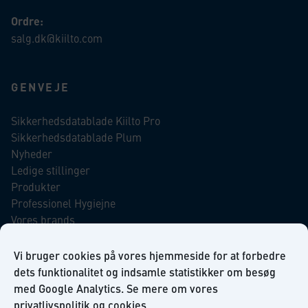
Ordre:
salg.dk@kiilto.com
GENVEJE
Sikkerhedsdatablade Kiilto Pro
Sikkerhedsdatablade Plum
Nyheder
Ledige stillinger
Produkter
Professionel Hygiejne
Vores brands
Virksomhedsansvar
Our Promise to the Environment
Vi bruger cookies på vores hjemmeside for at forbedre
dets funktionalitet og indsamle statistikker om besøg
med Google Analytics. Se mere om vores
INFORMATION
privatlivspolitik
og
cookies
.