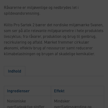
Råvarerne er miljøvenlige og nedbrydes let i
spildevandsrensning.
Kiilto Pro Sartek 2 bærer det nordiske miljømærke Svanen,
som ser på alle relevante miljøparametre i hele produktets
livscyklus; fra råvarer, produktion og brug til genbrug,
recirkulering og affald. Mærket fremmer cirkulær
økonomi, effektiv brug af ressourcer samt reducerer
klimabelastningen og brugen af skadelige kemikalier.
Indhold
Ingredienser
Effekt
Nonioniske
Mindsker
overfladeaktive stoffer
overfladespænding og