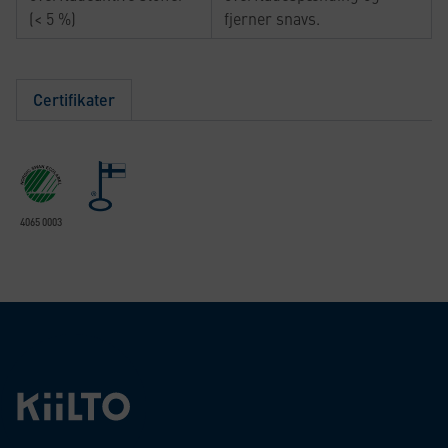
(< 5 %)
fjerner snavs.
Certifikater
4065 0003