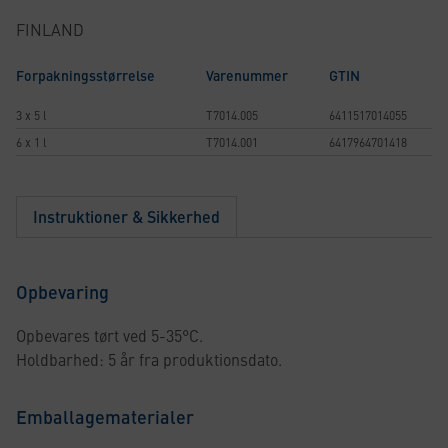
FINLAND
Forpakningsstørrelse
Varenummer
GTIN
3 x 5 l
T7014.005
6411517014055
6 x 1 l
T7014.001
6417964701418
Instruktioner & Sikkerhed
Opbevaring
Opbevares tørt ved 5-35°C.
Holdbarhed: 5 år fra produktionsdato.
Emballagematerialer