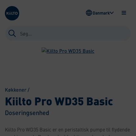
Kiilto Denmark
Danmark
ÅBEN
MENU
Søg
efter:
Køkkener
/
Kiilto Pro WD35 Basic
Doseringsenhed
Kiilto Pro WD35 Basic er en peristaltisk pumpe til flydende