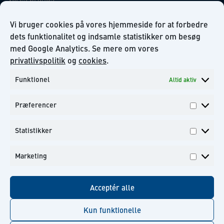
Virksomhedsansvar
Our Promise to the Environment
Vi bruger cookies på vores hjemmeside for at forbedre
dets funktionalitet og indsamle statistikker om besøg
med Google Analytics. Se mere om vores
INFORMATION
privatlivspolitik
og
cookies
.
Funktionel
Altid aktiv
Om KiiltoClean A/S
Privatlivs politik
Præferencer
Kontakt
Præfer
Tilmeld dig til vores nyhedsbrev
Statistikker
Statisti
Marketing
Marketi
Facebook
Instagram
Linkedin
Youtube
Acceptér alle
Kun funktionelle