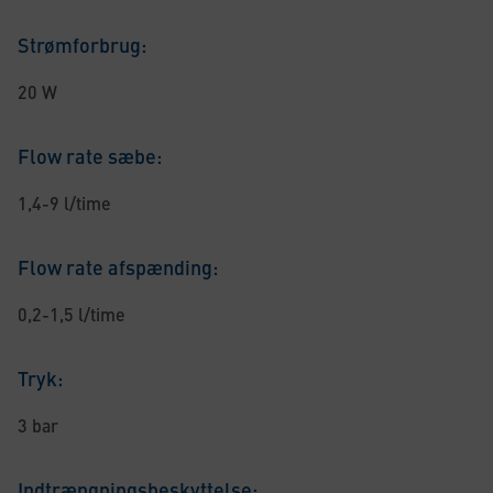
Strømforbrug:
20 W
Flow rate sæbe:
1,4-9 l/time
Flow rate afspænding:
0,2-1,5 l/time
Tryk:
3 bar
Indtrængningsbeskyttelse: