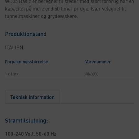
WD35 Basic er beregnet til steder med stort forbrug har en
kapacitet på mere end 50 timer pr uge. Især velegnet til
tunnelmaskiner og grydevaskere.
Produktionsland
ITALIEN
Forpakningsstørrelse
Varenummer
1 x 1 stk
4063080
Teknisk information
Strømtilslutning:
100-240 Volt, 50-60 Hz