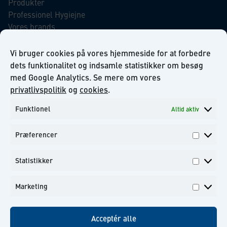
Produkter
Professionel Hygiejne
Vores brands
Virksomhedsansvar
Our Promise to the Environment
Vi bruger cookies på vores hjemmeside for at forbedre
dets funktionalitet og indsamle statistikker om besøg
med Google Analytics. Se mere om vores
INFORMATION
privatlivspolitik
og
cookies
.
Funktionel
Altid aktiv
Om KiiltoClean A/S
Privatlivs politik
Præferencer
Kontakt
Præfer
Tilmeld dig til vores nyhedsbrev
Statistikker
Statisti
Marketing
Marketi
Facebook
Instagram
Linkedin
Youtube
Acceptér alle