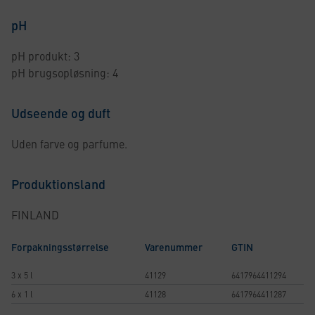
pH
pH produkt: 3
pH brugsopløsning: 4
Udseende og duft
Uden farve og parfume.
Produktionsland
FINLAND
Forpakningsstørrelse
Varenummer
GTIN
3 x 5 l
41129
6417964411294
6 x 1 l
41128
6417964411287