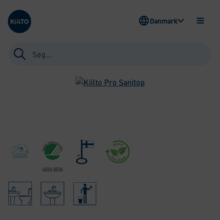
Kiilto Denmark
Danmark
ÅBEN
MENU
Søg
efter:
4026 0036