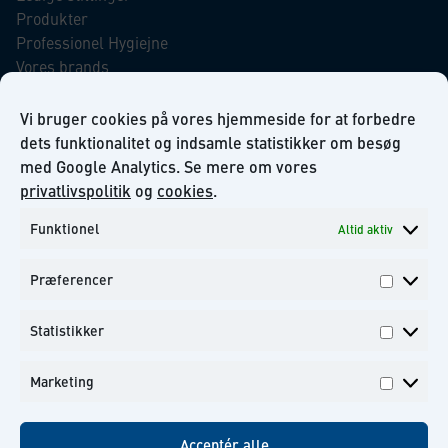
Produkter
Professionel Hygiejne
Vores brands
Virksomhedsansvar
Our Promise to the Environment
Vi bruger cookies på vores hjemmeside for at forbedre
dets funktionalitet og indsamle statistikker om besøg
med Google Analytics. Se mere om vores
INFORMATION
privatlivspolitik
og
cookies
.
Funktionel
Altid aktiv
Om KiiltoClean A/S
Privatlivs politik
Præferencer
Kontakt
Præfer
Tilmeld dig til vores nyhedsbrev
Statistikker
Statisti
Marketing
Marketi
Facebook
Instagram
Linkedin
Youtube
Acceptér alle