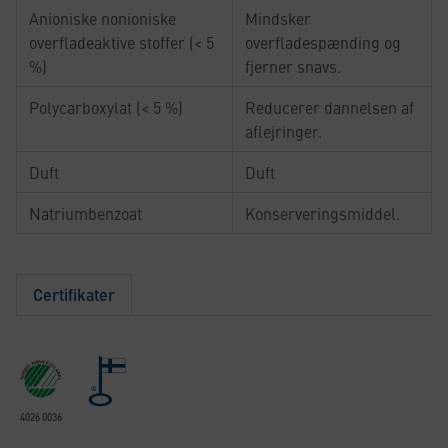
Anioniske nonioniske
Mindsker
overfladeaktive stoffer (< 5
overfladespænding og
%)
fjerner snavs.
Polycarboxylat (< 5 %)
Reducerer dannelsen af
aflejringer.
Duft
Duft
Natriumbenzoat
Konserveringsmiddel.
Certifikater
4026 0036