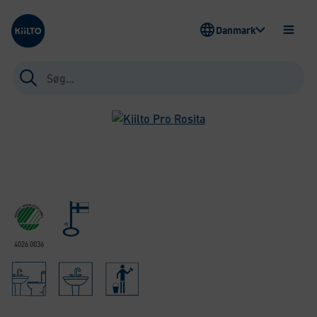
Kiilto Denmark
Danmark
ÅBEN
MENU
Søg
efter:
4026 0036