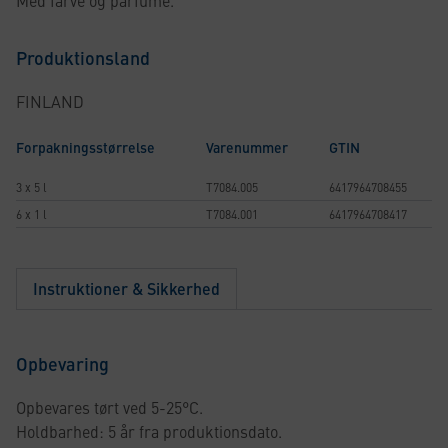
Med farve og parfume.
Produktionsland
FINLAND
Forpakningsstørrelse
Varenummer
GTIN
3 x 5 l
T7084.005
6417964708455
6 x 1 l
T7084.001
6417964708417
Instruktioner & Sikkerhed
Opbevaring
Opbevares tørt ved 5-25°C.
Holdbarhed: 5 år fra produktionsdato.