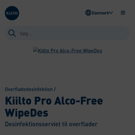
Kiilto Denmark
Danmark
ÅBEN
MENU
Søg
efter:
Overfladedesinfektion
/
Kiilto Pro Alco-Free
WipeDes
Desinfektionsserviet til overflader