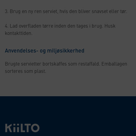
3. Brug en ny ren serviet, hvis den bliver snavset eller tør.
4. Lad overfladen tørre inden den tages i brug. Husk
kontakttiden.
Anvendelses- og miljøsikkerhed
Brugte servietter bortskaffes som restaffald. Emballagen
sorteres som plast.