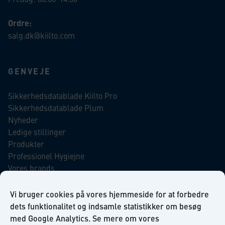
Ordre:
salg.dk@kiilto.com
GENVEJE
Sikkerhedsdatablade Kiilto Pro
Sikkerhedsdatablade Plum
Nyheder
Ledige stillinger
Produkter
Professionel Hygiejne
Vores brands
Virksomhedsansvar
Our Promise to the Environment
Vi bruger cookies på vores hjemmeside for at forbedre
dets funktionalitet og indsamle statistikker om besøg
med Google Analytics. Se mere om vores