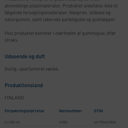
almindelige plastmaterialer. Produktet anbefales ikke til
følgende forseglingsmaterialer: Neopren, silikone og
naturgummi, samt lakerede parketgulve og gulvtæpper.
Hvis produktet kommer i nærheden af gummigulv, aftør
straks.
Udseende og duft
Gullig, uparfumeret væske.
Produktionsland
FINLAND
Forpakningsstørrelse
Varenummer
GTIN
6 x 500 ml
41004
6417964410044