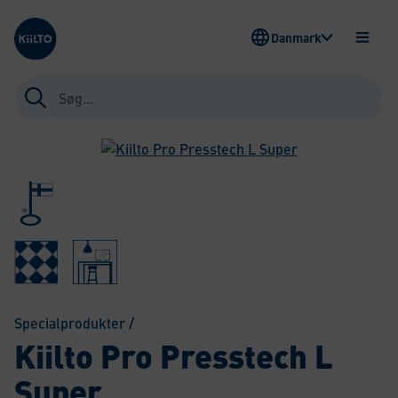
Kiilto Denmark
Danmark
ÅBEN
MENU
Søg
efter:
Specialprodukter
/
Kiilto Pro Presstech L
Super