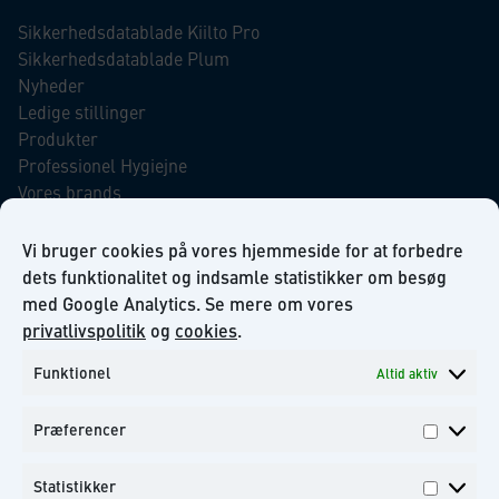
Sikkerhedsdatablade Kiilto Pro
Sikkerhedsdatablade Plum
Nyheder
Ledige stillinger
Produkter
Professionel Hygiejne
Vores brands
Virksomhedsansvar
Our Promise to the Environment
Vi bruger cookies på vores hjemmeside for at forbedre
dets funktionalitet og indsamle statistikker om besøg
med Google Analytics. Se mere om vores
INFORMATION
privatlivspolitik
og
cookies
.
Funktionel
Altid aktiv
Om KiiltoClean A/S
Privatlivs politik
Præferencer
Kontakt
Præfer
Tilmeld dig til vores nyhedsbrev
Statistikker
Statisti