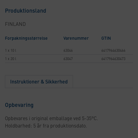
Produktionsland
FINLAND
Forpakningsstørrelse
Varenummer
GTIN
1 x 10 l
63046
6417964630466
1 x 20 l
63047
6417964630473
Instruktioner & Sikkerhed
Opbevaring
Opbevares i original emballage ved 5-35°C.
Holdbarhed: 5 år fra produktionsdato.