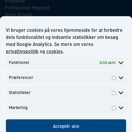
Produkter
Professionel Hygiejne
Vores brands
Virksomhedsansvar
Our Promise to the Environment
Vi bruger cookies på vores hjemmeside for at forbedre
dets funktionalitet og indsamle statistikker om besøg
med Google Analytics. Se mere om vores
INFORMATION
privatlivspolitik
og
cookies
.
Funktionel
Altid aktiv
Om KiiltoClean A/S
Privatlivs politik
Præferencer
Kontakt
Præfer
Tilmeld dig til vores nyhedsbrev
Statistikker
Statisti
Marketing
Marketi
Facebook
Instagram
Linkedin
Youtube
Acceptér alle