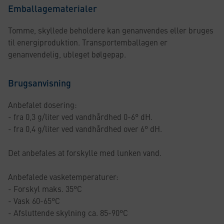
Emballagematerialer
Tomme, skyllede beholdere kan genanvendes eller bruges
til energiproduktion. Transportemballagen er
genanvendelig, ubleget bølgepap.
Brugsanvisning
Anbefalet dosering:
- fra 0,3 g/liter ved vandhårdhed 0-6° dH.
- fra 0,4 g/liter ved vandhårdhed over 6° dH.
Det anbefales at forskylle med lunken vand.
Anbefalede vasketemperaturer:
- Forskyl maks. 35°C
- Vask 60-65°C
- Afsluttende skylning ca. 85-90°C