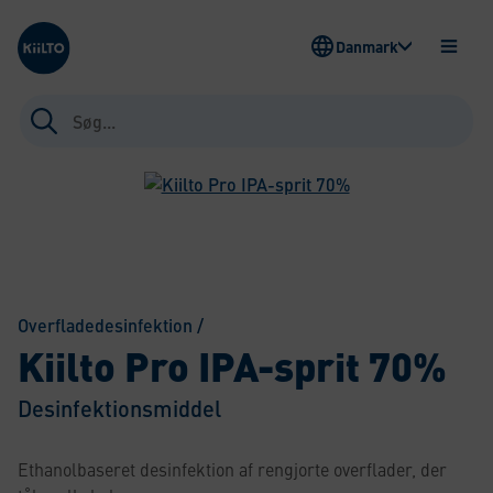
Kiilto Denmark
Danmark
ÅBEN
MENU
Søg
efter:
Overfladedesinfektion
/
Kiilto Pro IPA-sprit 70%
Desinfektionsmiddel
Ethanolbaseret desinfektion af rengjorte overflader, der