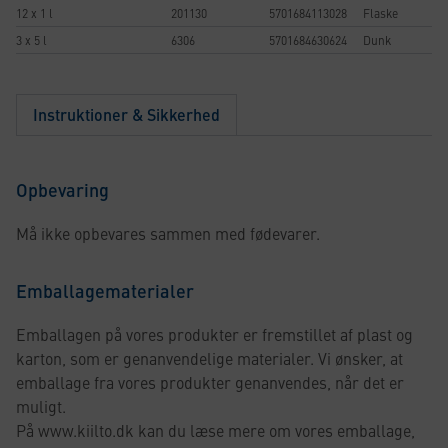
12 x 1 l
201130
5701684113028
Flaske
3 x 5 l
6306
5701684630624
Dunk
Instruktioner & Sikkerhed
Opbevaring
Må ikke opbevares sammen med fødevarer.
Emballagematerialer
Emballagen på vores produkter er fremstillet af plast og
karton, som er genanvendelige materialer. Vi ønsker, at
emballage fra vores produkter genanvendes, når det er
muligt.
På www.kiilto.dk kan du læse mere om vores emballage,