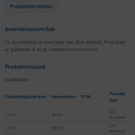
Produktinformation
Anvendelsesområde
Til desinfektion af overflader der tåler alkohol. Produktet
er godkendt til brug i fødevarevirksomheder.
Produktionsland
DANMARK
Package
Forpakningsstørrelse
Varenummer
GTIN
type
CS /
1 x 10 l
201269
plastdunk
CS /
1 x 19 l
201131
plastdunk