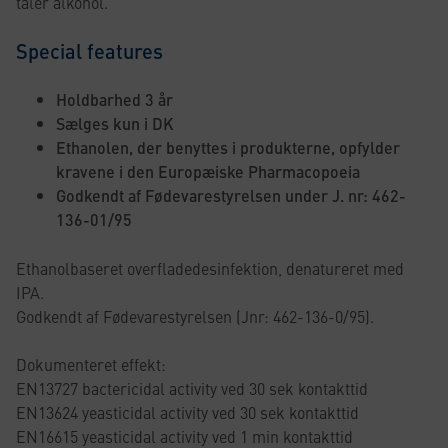
tåler alkohol.
Special features
Holdbarhed 3 år
Sælges kun i DK
Ethanolen, der benyttes i produkterne, opfylder
kravene i den Europæiske Pharmacopoeia
Godkendt af Fødevarestyrelsen under J. nr: 462-
136-01/95
Ethanolbaseret overfladedesinfektion, denatureret med
IPA.
Godkendt af Fødevarestyrelsen (Jnr: 462-136-0/95).
Dokumenteret effekt:
EN13727 bactericidal activity ved 30 sek kontakttid
EN13624 yeasticidal activity ved 30 sek kontakttid
EN16615 yeasticidal activity ved 1 min kontakttid