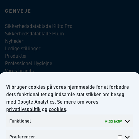
GENVEJE
Sikkerhedsdatablade Kiilto Pro
Sikkerhedsdatablade Plum
Nyheder
Ledige stillinger
Produkter
Professionel Hygiejne
Vores brands
Virksomhedsansvar
Our Promise to the Environment
Vi bruger cookies på vores hjemmeside for at forbedre
dets funktionalitet og indsamle statistikker om besøg
med Google Analytics. Se mere om vores
INFORMATION
privatlivspolitik
og
cookies
.
Funktionel
Altid aktiv
Om KiiltoClean A/S
Privatlivs politik
Præferencer
Kontakt