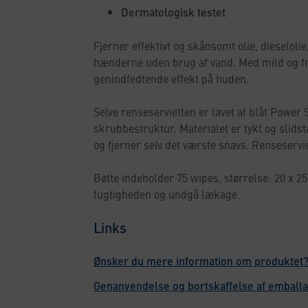
Dermatologisk testet
Fjerner effektivt og skånsomt olie, dieselolie
hænderne uden brug af vand. Med mild og fri
genindfedtende effekt på huden.
Selve renseservietten er lavet af blåt Powe
skrubbestruktur. Materialet er tykt og slids
og fjerner selv det værste snavs. Renseservie
Bøtte indeholder 75 wipes, størrelse: 20 x 25
fugtigheden og undgå lækage.
Links
Ønsker du mere information om produktet?
Genanvendelse og bortskaffelse af emball