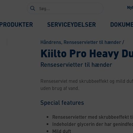
Søg
Ny
efter:
PRODUKTER
SERVICEYDELSER
DOKUM
Håndrens
,
Renseservietter til hænder
/
Kiilto Pro Heavy D
Renseservietter til hænder
Renseserviet med skrubbeeffekt og mild duft
uden brug af vand.
Special features
Renseservietter med skrubbeeffekt t
Indeholder glycerin der har genindfe
Mild duft