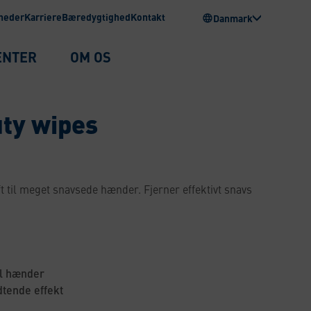
heder
Karriere
Bæredygtighed
Kontakt
Danmark
ENTER
OM OS
uty wipes
 til meget snavsede hænder. Fjerner effektivt snavs
il hænder
dtende effekt