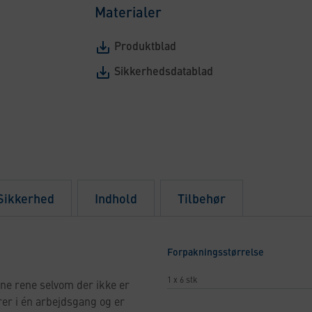
Materialer
Produktblad
Sikkerhedsdatablad
 Sikkerhed
Indhold
Tilbehør
Forpakningsstørrelse
1 x 6 stk
ne rene selvom der ikke er
er i én arbejdsgang og er