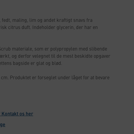
, fedt, maling, lim og andet kraftigt snavs fra
sk citrus duft. Indeholder glycerin, der har en
r Scrub materiale, som er polypropylen med slibende
tærkt, og derfor velegnet til de mest beskidte opgaver
ttens bagside er glat og blød.
 cm. Produktet er forseglet under låget for at bevare
 Kontakt os her
age