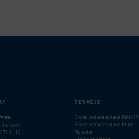
KT
GENVEJE
vice:
Sikkerhedsdatablade Kiilto P
Sikkerhedsdatablade Plum
iilto.com
Nyheder
4 71 21 12