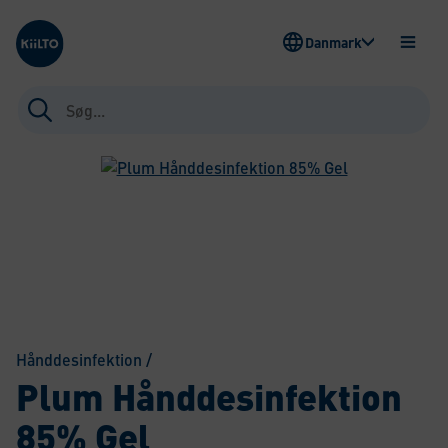
Kiilto Denmark
Danmark
ÅBEN
MENU
Søg
efter:
Hånddesinfektion
/
Plum Hånddesinfektion
85% Gel