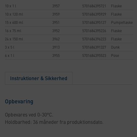
10 x 1 l
3957
5701684395721
Flaske
10 x 120 ml
3959
5701684395929
Flaske
15 x 600 ml
3951
5701684395127
Pumpeflaske
16 x 75 ml
3952
5701684395226
Flaske
24 x 150 ml
3962
5701684396223
Flaske
3 x 5 l
3913
5701684391327
Dunk
6 x 1 l
3955
5701684395523
Pose
Instruktioner & Sikkerhed
Opbevaring
Opbevares ved 0-30°C.
Holdbarhed: 36 måneder fra produktionsdato.