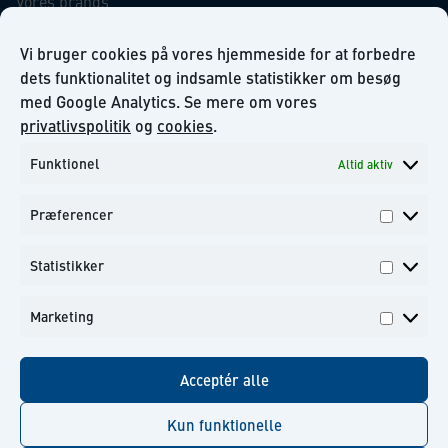
Vores brands
Virksomhedsansvar
Our Promise to the Environment
Vi bruger cookies på vores hjemmeside for at forbedre
dets funktionalitet og indsamle statistikker om besøg
med Google Analytics. Se mere om vores
INFORMATION
privatlivspolitik
og
cookies
.
Funktionel
Altid aktiv
Om KiiltoClean A/S
Privatlivs politik
Præferencer
Kontakt
Præfer
Tilmeld dig til vores nyhedsbrev
Statistikker
Statisti
Marketing
Marketi
Facebook
Instagram
Linkedin
Youtube
Acceptér alle
Kun funktionelle