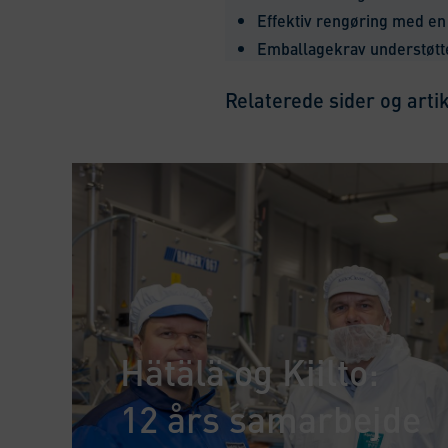
Effektiv rengøring med e
Emballagekrav understøtt
Relaterede sider og arti
Hätälä og Kiilto:
12 års samarbejde