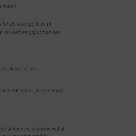
roduktet.
for de strenge krav til
, at en uafhængig enhed har
oser eksperternes
 finde løsninger, for eksempel
te til denne orientering ved at
e og rengøringsmidlets