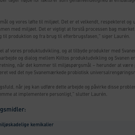
ål og vores løfte til miljøet. Det er et velkendt, respekteret o
men med miljøet. Det er vigtigt at forstå processen bag mærket
g til produktion og fra brug til efterbrugsfasen,” siger Laurén.
del af vores produktudvikling, og at tilbyde produkter med Svane
marbejde og dialog mellem Kiiltos produktudvikling og Svanen er v
e retning, når det kommer til miljøspørgsmål – herunder at være 
iceret ved det nye Svanemærkede probiotisk universalrengørings
ngsfuld, når jeg kan udføre dette arbejde og påvirke disse probl
nemme at implementere personligt,” slutter Laurén.
gsmidler:
miljøskadelige kemikalier