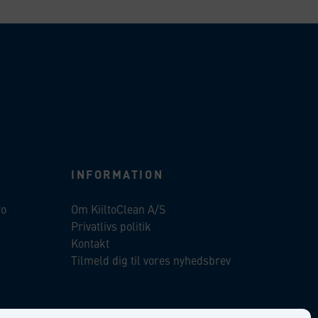
INFORMATION
ro
Om KiiltoClean A/S
Privatlivs politik
Kontakt
Tilmeld dig til vores nyhedsbrev