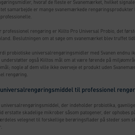
engøringsmidler, hvoraf de fleste er Svanemærket, hvilket signal
igtet samarbejde er mange svanemærkede rengøringsprodukter b
 professionelle.
 professionel rengøring er Kiilto Pro Universal Probio, det først
land. Beslutningen om at søge om svanemærket blev truffet tidlig
ordi probiotiske universalrengøringsmidler med Svanen endnu ik
nderstøtter også Kiiltos mål om at være førende på miljøområde
mål; nogle af dem ville ikke overveje et produkt uden Svanemærk
el rengøring.
k universalrengøringsmiddel til professionel rengø
et universalrengøringsmiddel, der indeholder probiotika, gavnlige
 tid erstatte skadelige mikrober såsom patogener, der ophobes p
ærdeles velegnet til forskellige berøringsflader på steder som s
r.