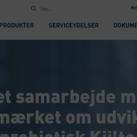
Søg
Ny
efter:
PRODUKTER
SERVICEYDELSER
DOKUM
t samarbejde 
ærket om udvik
 probiotisk Kiilto