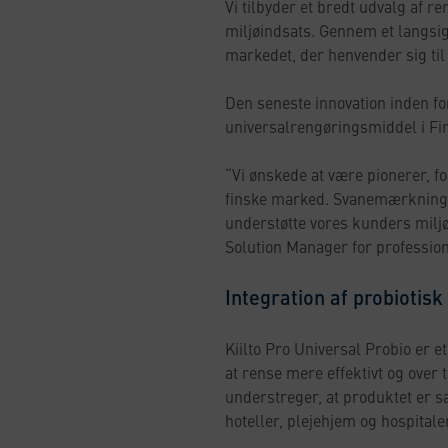
Vi tilbyder et bredt udvalg af r
miljøindsats. Gennem et langs
markedet, der henvender sig til
Den seneste innovation inden for
universalrengøringsmiddel i Fin
“Vi ønskede at være pionerer, f
finske marked. Svanemærkning u
understøtte vores kunders miljø
Solution Manager for profession
Integration af probiotis
Kiilto Pro Universal Probio er 
at rense mere effektivt og over
understreger, at produktet er s
hoteller, plejehjem og hospitale