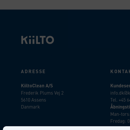
ADRESSE
KONTA
KiiltoClean A/S
Kundeser
Frederik Plums Vej 2
info.dk@k
5610 Assens
Tel. +45 6
Danmark
Åbningsti
Man-tors:
Fredag: 0