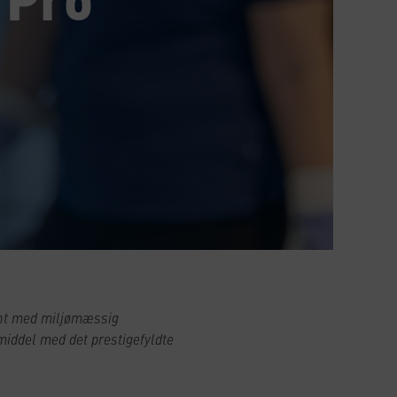
ant med miljømæssig
middel med det prestigefyldte