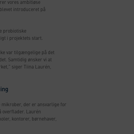
erer vores ambitiøse
levet introduceret på
e probiotiske
t i projektets start.
ke var tilgængelige på det
t. Samtidig ønsker vi at
et,” siger Tiina Laurén,
ring
 mikrober, der er ansvarlige for
å overflader. Laurén
koler, kontorer, børnehaver,