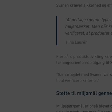
Svanen kræver sikkerhed og effe
”At deltage i denne type
miljømærket. Men når krit
verificeret, at produktet 
Tiina Laurén
Flere års produktudvikling kræ
løsningsorienterede tilgang ti
“Samarbejdet med Svanen var sær
til at verificere kriterier.”
Støtte til miljømål ge
Miljøspørgsmål er også blevet ce
udvikle produkter med Svanen, 