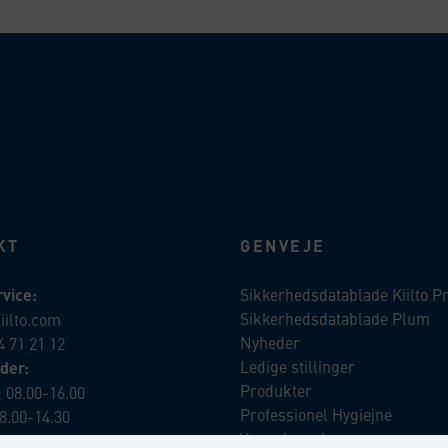
KT
GENVEJE
vice:
Sikkerhedsdatablade Kiilto P
Sikkerhedsdatablade Plum
iilto.com
Nyheder
4 71 21 12
Ledige stillinger
der:
Produkter
 08.00-16.00
Professionel Hygiejne
8.00-14.30
Vores brands