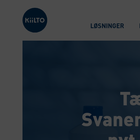
Kiilto Denmark
LØSNINGER
Tæ
Svanem
nyt