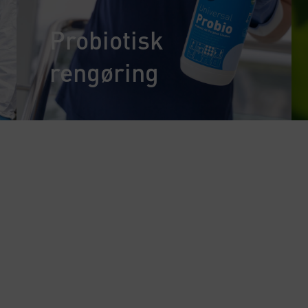
Probiotisk
rengøring
 WhatsApp