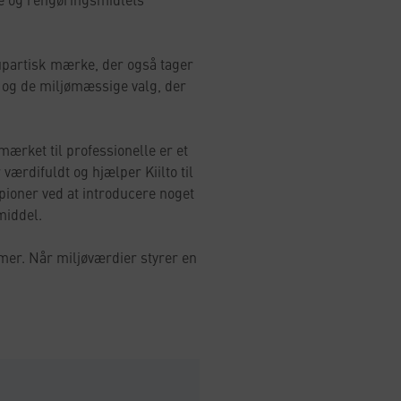
g upartisk mærke, der også tager
 og de miljømæssige valg, der
mærket til professionelle er et
ærdifuldt og hjælper Kiilto til
pioner ved at introducere noget
middel.
emer. Når miljøværdier styrer en