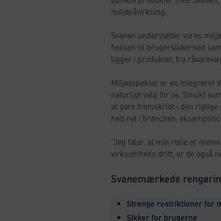
miljøpåvirkning.
Svanen understøtter vores miljøm
hensyn til brugersikkerhed sam
ligger i produktet, fra råvareval
Miljøaspekter er en integreret 
naturligt valg for os. Smukt sa
at gøre fremskridt i den rigtig
helt nyt i branchen, eksemplif
“Jeg føler, at min rolle er meni
virksomheds drift, er de også 
Svanemærkede rengørin
Strenge restriktioner for 
Sikker for brugerne