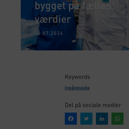
bygget på fælles
værdier
14.07.2026
Keywords
Ingångssida
Del på sociale medier
Del på Facebook
Del på Twitter
Del på Linked In
Del på