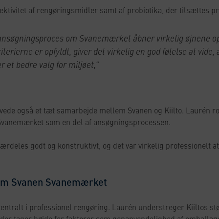
ktivitet af rengøringsmidler samt af probiotika, der tilsættes p
 ansøgningsproces om Svanemærket åbner virkelig øjnene op 
erierne er opfyldt, giver det virkelig en god følelse at vide
er et bedre valg for miljøet,”
vede også et tæt samarbejde mellem Svanen og Kiilto. Laurén r
l Svanemærket som en del af ansøgningsprocessen.
deles godt og konstruktivt, og det var virkelig professionelt at
nnem Svanen Svanemærket
ntralt i professionel rengøring. Laurén understreger Kiiltos støt
der tager højde for faktorer som genanvendelighed af emballag