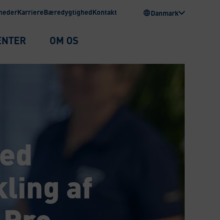
heder
Karriere
Bæredygtighed
Kontakt
Danmark
ENTER
OM OS
med
ling af
 Pro