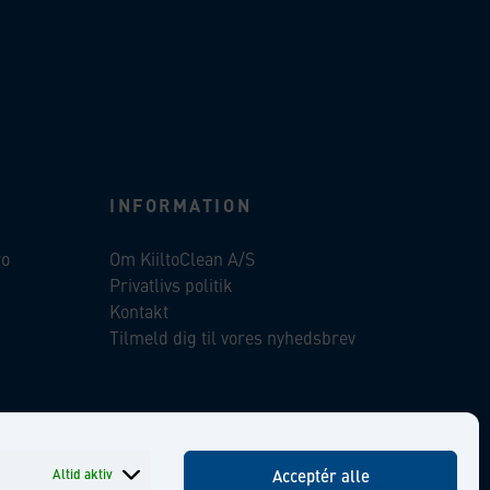
INFORMATION
ro
Om KiiltoClean A/S
Privatlivs politik
Kontakt
Tilmeld dig til vores nyhedsbrev
ent
Facebook
Instagram
Linkedin
Youtube
Altid aktiv
Acceptér alle