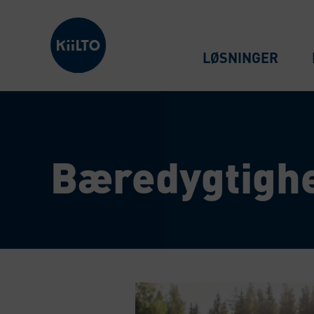
Kiilto Denmark
LØSNINGER
Bæredygtigh