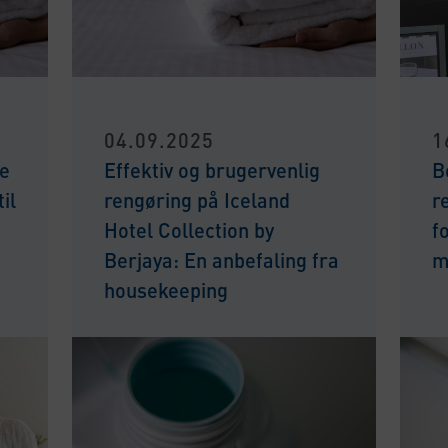
04.09.2025
1
te
Effektiv og brugervenlig
B
il
rengøring på Iceland
r
Hotel Collection by
f
Berjaya: En anbefaling fra
m
housekeeping