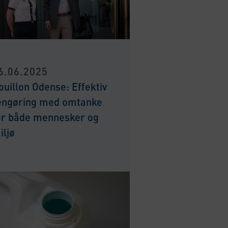
6.06.2025
ouillon Odense: Effektiv
engøring med omtanke
or både mennesker og
iljø