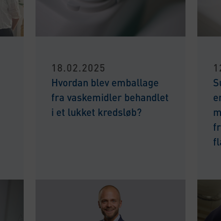
18.02.2025
1
Hvordan blev emballage
S
fra vaskemidler behandlet
e
i et lukket kredsløb?
m
f
f