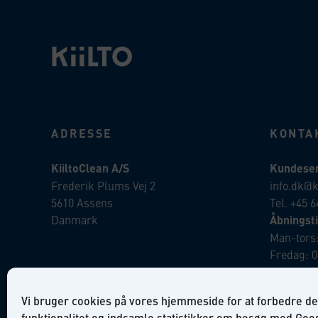
ADRESSE
KONTA
KiiltoClean A/S
Kundeser
Frederik Plums Vej 2
info.dk@k
5610 Assens
Tel. +45 6
Danmark
Åbningsti
Man-tors:
Fredag: 0
Ordre:
Vi bruger cookies på vores hjemmeside for at forbedre de
salg.dk@k
funktionalitet og indsamle statistikker om besøg med Goo