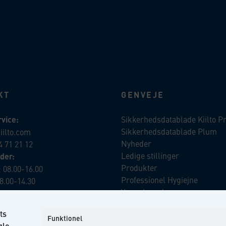
KT
GENVEJE
vice:
Sikkerhedsdatablade Kiilto P
Sikkerhedsdatablade Plum
iilto.com
Nyheder
4 71 21 12
Ledige stillinger
der:
Produkter
 08.00-16.00
Professionel Hygiejne
8.00-14.30
Vores brands
Virksomhedsansvar
ts
Our Promise to the Environm
iilto.com
Funktionel
gle