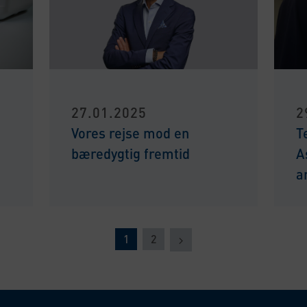
27.01.2025
2
Vores rejse mod en
T
bæredygtig fremtid
A
a
Næste
1
2