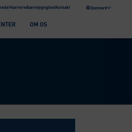
heder
Karriere
Bæredygtighed
Kontakt
Danmark
ENTER
OM OS