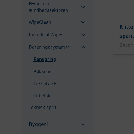
Hygiejne i
alavalikko
sundhedssektoren
Sulje
alavalikko
WipeClean
Kiilt
Sulje
Industrial Wipes
span
alavalikko
Sulje
Doser
Doseringssystemer
alavalikko
Sulje
Rengøring
alavalikko
Køkkener
Tekstilvask
Tilbehør
Teknisk sprit
Byggeri
Sulje