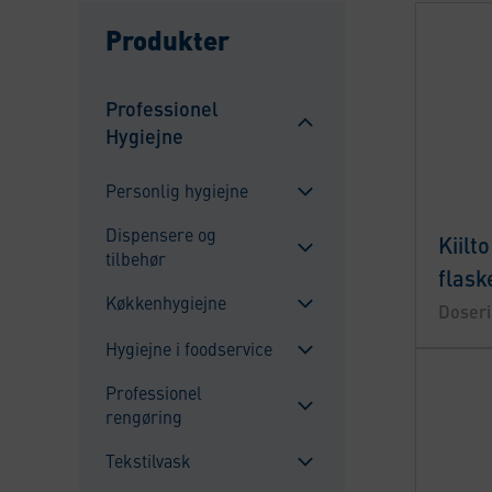
Produkter
Professionel
Hygiejne
Sulje
alavalikko
Personlig hygiejne
Sulje
Dispensere og
Kiilto
alavalikko
tilbehør
Sulje
flask
alavalikko
Køkkenhygiejne
Doser
Sulje
Hygiejne i foodservice
alavalikko
Sulje
Professionel
alavalikko
rengøring
Sulje
alavalikko
Tekstilvask
Sulje