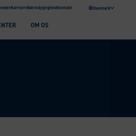
heder
Karriere
Bæredygtighed
Kontakt
Danmark
ENTER
OM OS