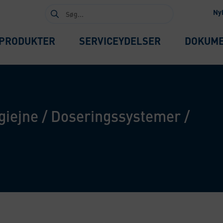
Søg
Ny
efter:
PRODUKTER
SERVICEYDELSER
DOKUM
giejne
/
Doseringssystemer
/