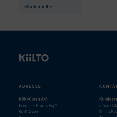
alavalikko
Klæbemidler
ADRESSE
KONTA
KiiltoClean A/S
Kundeser
Frederik Plums Vej 2
info.dk@k
5610 Assens
Tel. +45 6