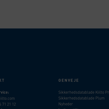
KT
GENVEJE
vice:
Sikkerhedsdatablade Kiilto P
Sikkerhedsdatablade Plum
iilto.com
Nyheder
4 71 21 12