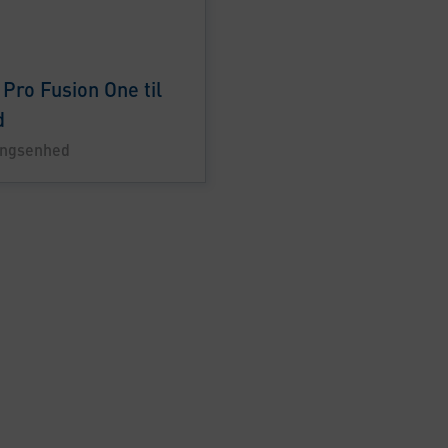
o Pro Fusion One til
d
ingsenhed