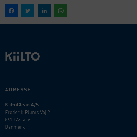
Del på Facebook
Del på Twitter
Del på Linked In
Del på WhatsApp
ADRESSE
KiiltoClean A/S
Frederik Plums Vej 2
5610 Assens
Danmark