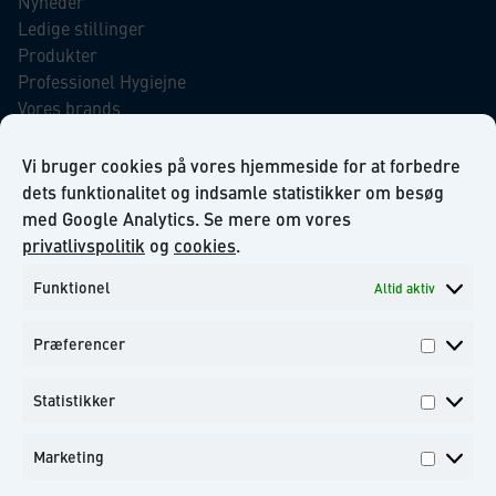
Nyheder
Ledige stillinger
Produkter
Professionel Hygiejne
Vores brands
Virksomhedsansvar
Our Promise to the Environment
Vi bruger cookies på vores hjemmeside for at forbedre
dets funktionalitet og indsamle statistikker om besøg
med Google Analytics. Se mere om vores
INFORMATION
privatlivspolitik
og
cookies
.
Funktionel
Altid aktiv
Om KiiltoClean A/S
Privatlivs politik
Præferencer
Kontakt
Præfer
Tilmeld dig til vores nyhedsbrev
Statistikker
Statisti
Marketing
Marketi