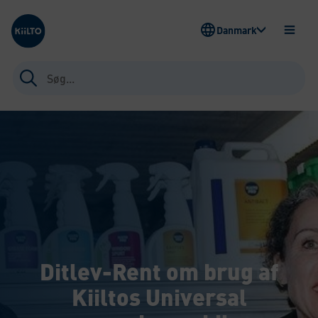
Kiilto Denmark
Danmark
ÅBEN
MENU
Søg
efter:
Ditlev-Rent om brug af
Kiiltos Universal