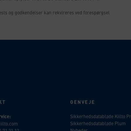
tests og godkendelser kan rekvireres ved forespørgsel
KT
GENVEJE
vice:
Sikkerhedsdatablade Kiilto P
Sikkerhedsdatablade Plum
iilto.com
Nyheder
4 71 21 12