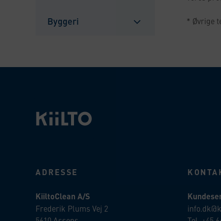
Sulje
alavalikko
Byggeri
* Øvrige 
Sulje
alavalikko
ADRESSE
KONTA
KiiltoClean A/S
Kundeser
Frederik Plums Vej 2
info.dk@k
5610 Assens
Tel. +45 6