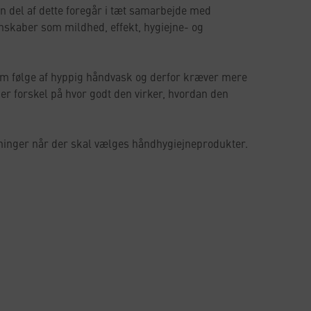
 del af dette foregår i tæt samarbejde med
skaber som mildhed, effekt, hygiejne- og
som følge af hyppig håndvask og derfor kræver mere
r forskel på hvor godt den virker, hvordan den
utninger når der skal vælges håndhygiejneprodukter.