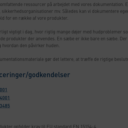
 omfattende ressourcer på arbejdet med vores dokumentation. En
 sikkerhedsorganisationer mv. Således kan vi dokumentere egen
old for en række af vore produkter.
rligt vigtigt i dag, hvor rigtig mange døjer med hudproblemer 
 de produkter der anvendes. En sæbe er ikke bare en sæbe. Der e
g hvordan den påvirker huden.
umentationsmateriale gør det lettere, at træffe de rigtige besl
iceringer/godkendelser
9001
14001
13485
dukter opfylder krav til EU standard EN 15154-4.