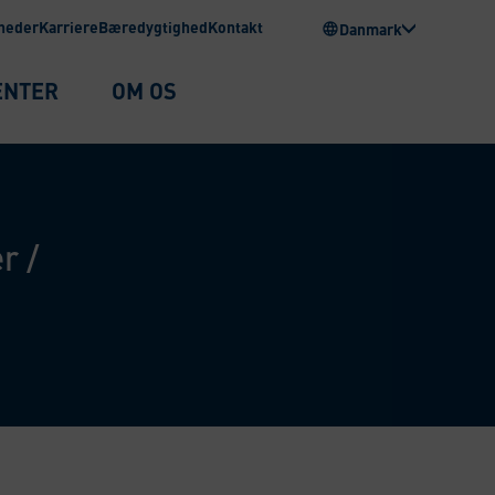
heder
Karriere
Bæredygtighed
Kontakt
Danmark
ENTER
OM OS
er
/