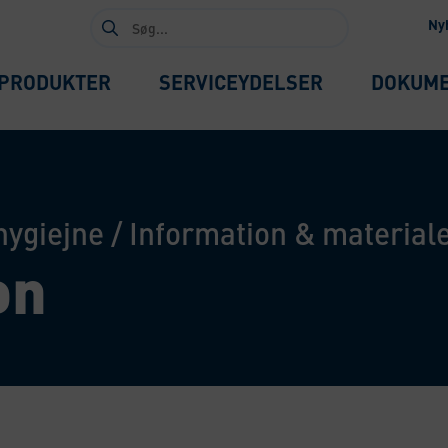
Søg
Ny
efter:
PRODUKTER
SERVICEYDELSER
DOKUM
hygiejne
/
Information & material
on