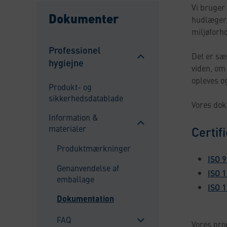
Vi bruger
Dokumenter
hudlæger,
miljøforh
Professionel
Det er sæ
hygiejne
Sulje
viden, om
alavalikko
opleves o
Produkt- og
sikkerhedsdatablade
Vores dok
Information &
materialer
Certif
Sulje
alavalikko
Produktmærkninger
ISO 
Genanvendelse af
ISO 
emballage
ISO 
Dokumentation
FAQ
Vores pro