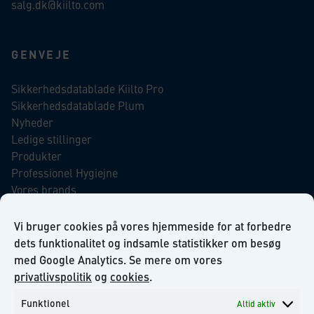
salg.dk@kiilto.com
GENVEJE
Sikkerhedsdatablade Kiilto Pro
Sikkerhedsdatablade Plum
Nyheder
Ledige stillinger
Produkter
Professionel Hygiejne
Vores brands
Virksomhedsansvar
Our Promise to the Environment
Vi bruger cookies på vores hjemmeside for at forbedre
dets funktionalitet og indsamle statistikker om besøg
med Google Analytics. Se mere om vores
INFORMATION
privatlivspolitik
og
cookies
.
Funktionel
Altid aktiv
Om KiiltoClean A/S