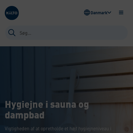
Kiilto Denmark
Danmark
ÅBEN
MENU
Søg
efter:
Hygiejne i sauna og
dampbad
Vigtigheden af at opretholde et højt hygiejneniveau i