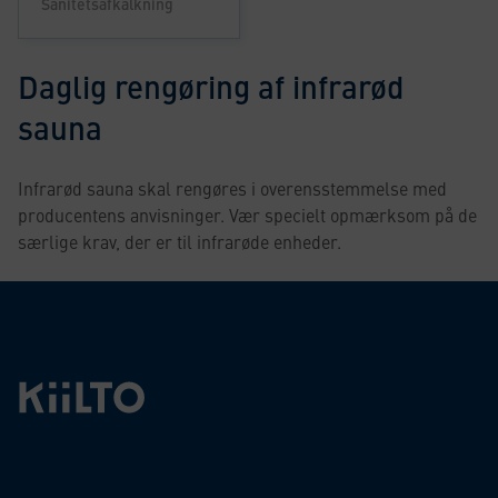
Sanitetsafkalkning
Daglig rengøring af infrarød
sauna
Infrarød sauna skal rengøres i overensstemmelse med
producentens anvisninger. Vær specielt opmærksom på de
særlige krav, der er til infrarøde enheder.