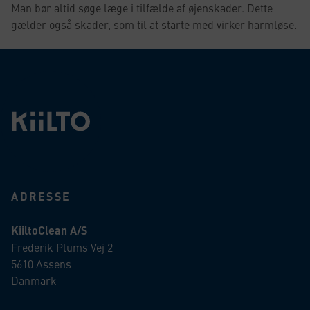
Man bør altid søge læge i tilfælde af øjenskader. Dette
gælder også skader, som til at starte med virker harmløse.
ADRESSE
KiiltoClean A/S
Frederik Plums Vej 2
5610 Assens
Danmark