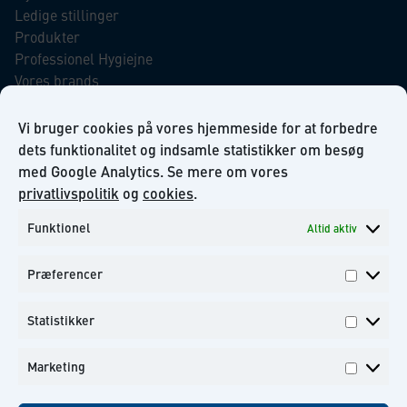
Ledige stillinger
Produkter
Professionel Hygiejne
Vores brands
Virksomhedsansvar
Our Promise to the Environment
Vi bruger cookies på vores hjemmeside for at forbedre
dets funktionalitet og indsamle statistikker om besøg
med Google Analytics. Se mere om vores
INFORMATION
privatlivspolitik
og
cookies
.
Funktionel
Altid aktiv
Om KiiltoClean A/S
Privatlivs politik
Præferencer
Kontakt
Præfer
Tilmeld dig til vores nyhedsbrev
Statistikker
Statisti
Marketing
Marketi