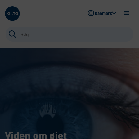
Kiilto Denmark
Danmark
ÅBEN
MENU
Søg
efter:
Viden om øjet