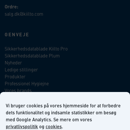
Ordre:
salg.dk@kiilto.com
GENVEJE
Sikkerhedsdatablade Kiilto Pro
Sikkerhedsdatablade Plum
Nyheder
Ledige stillinger
Produkter
Professionel Hygiejne
Vores brands
Virksomhedsansvar
Our Promise to the Environment
Vi bruger cookies på vores hjemmeside for at forbedre
dets funktionalitet og indsamle statistikker om besøg
med Google Analytics. Se mere om vores
INFORMATION
privatlivspolitik
og
cookies
.