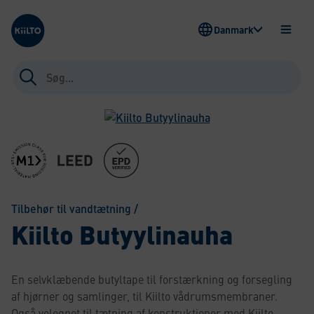
Kiilto Denmark
Danmark
ÅBEN
MENU
Søg
efter:
Tilbehør til vandtætning
/
Kiilto Butyylinauha
En selvklæbende butyltape til forstærkning og forsegling
af hjørner og samlinger, til Kiilto vådrumsmembraner.
Også velegnet til tætning af konstruktioner med Kiilto