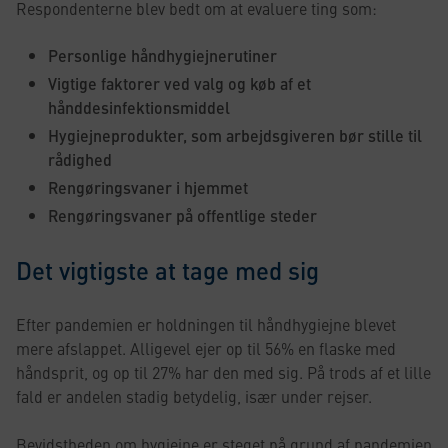
Respondenterne blev bedt om at evaluere ting som:
Personlige håndhygiejnerutiner
Vigtige faktorer ved valg og køb af et
hånddesinfektionsmiddel
Hygiejneprodukter, som arbejdsgiveren bør stille til
rådighed
Rengøringsvaner i hjemmet
Rengøringsvaner på offentlige steder
Det vigtigste at tage med sig
Efter pandemien er holdningen til håndhygiejne blevet
mere afslappet. Alligevel ejer op til 56% en flaske med
håndsprit, og op til 27% har den med sig. På trods af et lille
fald er andelen stadig betydelig, især under rejser.
Bevidstheden om hygiejne er steget på grund af pandemien