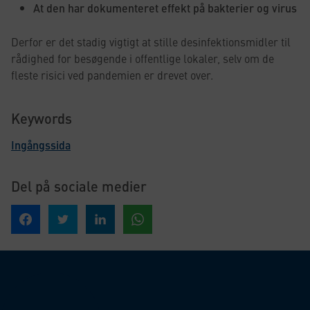
At den har dokumenteret effekt på bakterier og virus
Derfor er det stadig vigtigt at stille desinfektionsmidler til
rådighed for besøgende i offentlige lokaler, selv om de
fleste risici ved pandemien er drevet over.
Keywords
Ingångssida
Del på sociale medier
Del på Facebook
Del på Twitter
Del på Linked In
Del på WhatsApp