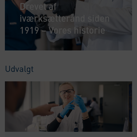
Drevet af
iværksætterånd siden
1919 – Vores historie
Udvalgt