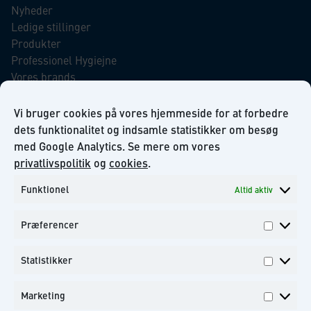
Nyheder
Ledige stillinger
Produkter
Professionel Hygiejne
Vores brands
Virksomhedsansvar
Our Promise to the Environment
Vi bruger cookies på vores hjemmeside for at forbedre
dets funktionalitet og indsamle statistikker om besøg
med Google Analytics. Se mere om vores
INFORMATION
privatlivspolitik
og
cookies
.
Funktionel
Altid aktiv
Om KiiltoClean A/S
Privatlivs politik
Præferencer
Kontakt
Præfer
Tilmeld dig til vores nyhedsbrev
Statistikker
Statisti
Marketing
Marketi