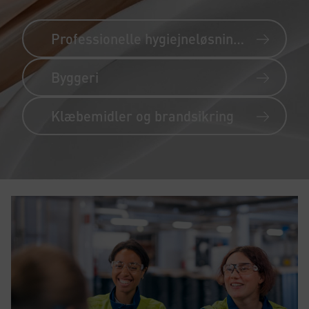
Professionelle hygiejneløsninger
Byggeri
Klæbemidler og brandsikring