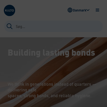
Kiilto Denmark
Danmark
ÅBEN
MENU
Søg
efter:
Building lasting bonds
We think in generations instead of quarters —
delivering safe
spaces, strong bonds, and reliable hygiene.